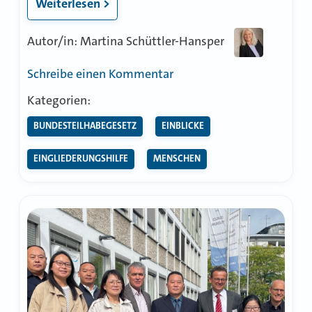
Weiterlesen >
Autor/in: Martina Schüttler-Hansper
zu
Schreibe einen Kommentar
Autismus
Kategorien:
hat
BUNDESTEILHABEGESETZ
EINBLICKE
viele
Gesichter
EINGLIEDERUNGSHILFE
MENSCHEN