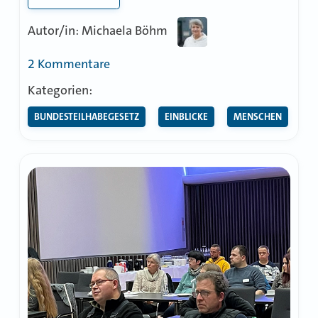
Autor/in: Michaela Böhm
zu
2 Kommentare
„Ich
Kategorien:
habe
BUNDESTEILHABEGESETZ
EINBLICKE
MENSCHEN
die
Mama
sehr
lieb!“