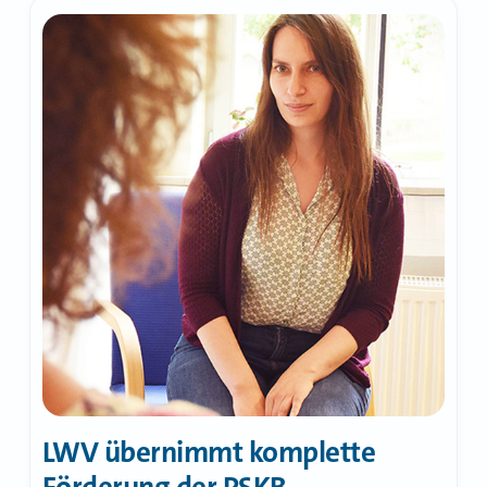
PiT
aufgegriffen
LWV übernimmt komplette