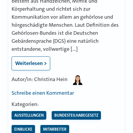
besteht aus Handzeichen, Mimik und
Körperhaltung und richtet sich zur
Kommunikation vor allem an gehörlose und
hörgeschädigte Menschen. Laut Definition des
Gehörlosen-Bundes ist die Deutschen
Gebärdensprache (DGS) eine natürlich
entstandene, vollwertige […]
Weiterlesen >
Autor/in: Christina Hein
zu
Schreibe einen Kommentar
Voller
Kategorien:
Körpereinsatz
AUSSTELLUNGEN
BUNDESTEILHABEGESETZ
bei
Führung
EINBLICKE
MITARBEITER
im