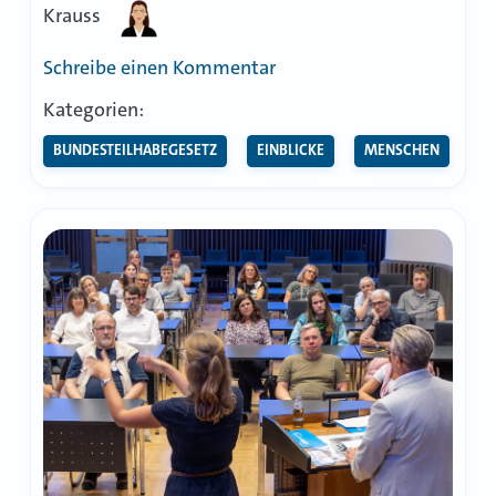
Krauss
zu
Schreibe einen Kommentar
Blick
Kategorien:
auf
BUNDESTEILHABEGESETZ
EINBLICKE
MENSCHEN
Barrieren
des
Alltags
richten