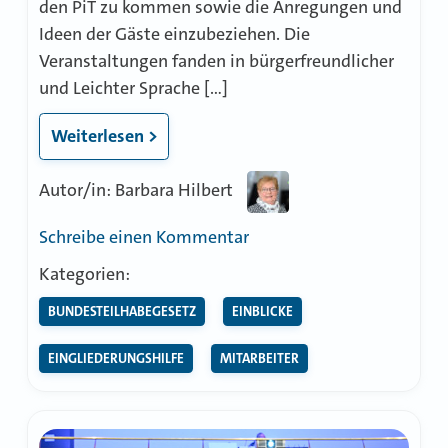
den PiT zu kommen sowie die Anregungen und
Ideen der Gäste einzubeziehen. Die
Veranstaltungen fanden in bürgerfreundlicher
und Leichter Sprache […]
Weiterlesen >
Autor/in: Barbara Hilbert
zu
Schreibe einen Kommentar
Reger
Kategorien:
Austausch
BUNDESTEILHABEGESETZ
EINBLICKE
über
den
EINGLIEDERUNGSHILFE
MITARBEITER
neuen
PiT