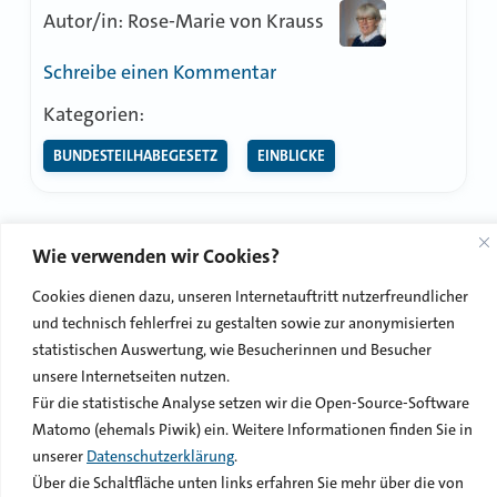
Autor/in: Rose-Marie von Krauss
zu
Schreibe einen Kommentar
LWV
Kategorien:
übernimmt
BUNDESTEILHABEGESETZ
EINBLICKE
komplette
Förderung
der
PSKB
Wie verwenden wir Cookies?
© 2026 LWVblog
Cookies dienen dazu, unseren Internetauftritt nutzerfreundlicher
und technisch fehlerfrei zu gestalten sowie zur anonymisierten
statistischen Auswertung, wie Besucherinnen und Besucher
Impressum
Datenschutzerklärung
Netiquette
unsere Internetseiten nutzen.
Für die statistische Analyse setzen wir die Open-Source-Software
Kontakt
Matomo (ehemals Piwik) ein. Weitere Informationen finden Sie in
unserer
Datenschutzerklärung
.
Über die Schaltfläche unten links erfahren Sie mehr über die von