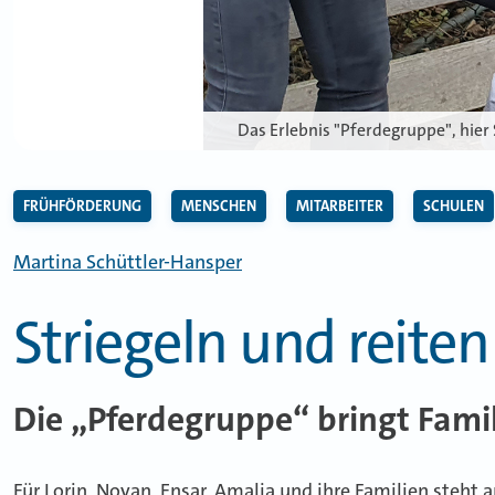
Das Erlebnis "Pferdegruppe", hier
FRÜHFÖRDERUNG
MENSCHEN
MITARBEITER
SCHULEN
Martina Schüttler-Hansper
Striegeln und reit
Die „Pferdegruppe“ bringt Fam
Für Lorin, Noyan, Ensar, Amalia und ihre Familien steht