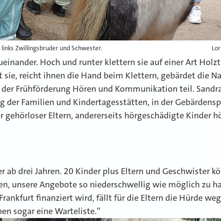
links Zwillingsbruder und Schwester.
Lor
zueinander. Hoch und runter klettern sie auf einer Art Hol
 sie, reicht ihnen die Hand beim Klettern, gebärdet die Na
er Frühförderung Hören und Kommunikation teil. Sandra 
ng der Familien und Kindertagesstätten, in der Gebärdens
r gehörloser Eltern, andererseits hörgeschädigte Kinder hö
er ab drei Jahren. 20 Kinder plus Eltern und Geschwister 
n, unsere Angebote so niederschwellig wie möglich zu ha
ankfurt finanziert wird, fällt für die Eltern die Hürde w
ben sogar eine Warteliste.“