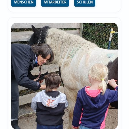
MENSCHEN
MITARBEITER
SCHULEN
Johannes
Vatter
übergibt
Ahnen-
Porträts