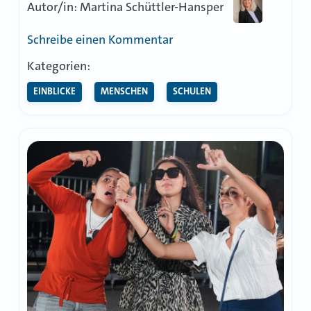
Autor/in: Martina Schüttler-Hansper
zu
Schreibe einen Kommentar
LWV-
Kategorien:
Schüler
EINBLICKE
MENSCHEN
SCHULEN
stärken
Kleinbauern
in
Guatemala