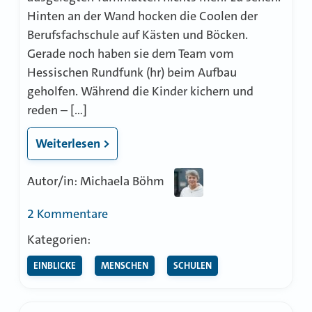
Hinten an der Wand hocken die Coolen der
Berufsfachschule auf Kästen und Böcken.
Gerade noch haben sie dem Team vom
Hessischen Rundfunk (hr) beim Aufbau
geholfen. Während die Kinder kichern und
reden – […]
Weiterlesen >
Autor/in: Michaela Böhm
zu
2 Kommentare
Musik
Kategorien:
im
EINBLICKE
MENSCHEN
SCHULEN
Bauch
spüren