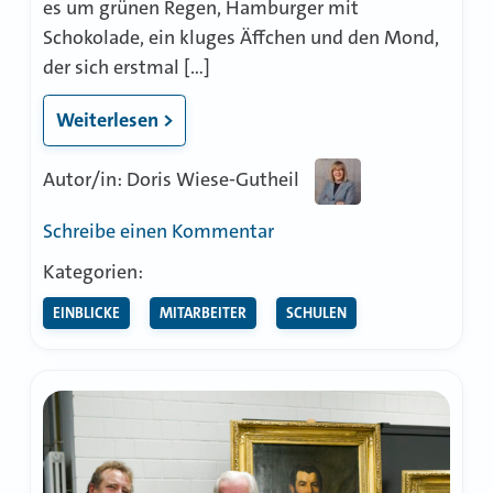
es um grünen Regen, Hamburger mit
Schokolade, ein kluges Äffchen und den Mond,
der sich erstmal […]
Weiterlesen >
Autor/in: Doris Wiese-Gutheil
zu
Schreibe einen Kommentar
Der
Kategorien:
Mond
EINBLICKE
MITARBEITER
SCHULEN
muss
sich
erstmal
sonnen