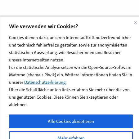
posts
Beiträge
© 2026 LWVblog
Wie verwenden wir Cookies?
Cookies dienen dazu, unseren Internetauftritt nutzerfreundlicher
Impressum
Datenschutzerklärung
Netiquette
und technisch fehlerfrei zu gestalten sowie zur anonymisierten
statistischen Auswertung, wie Besucherinnen und Besucher
Kontakt
unsere Internetseiten nutzen.
Für die statistische Analyse setzen wir die Open-Source-Software
Matomo (ehemals Piwik) ein. Weitere Informationen finden Sie in
unserer
Datenschutzerklärung
.
Über die Schaltfläche unten links erfahren Sie mehr über die von
uns genutzten Cookies. Diese können Sie akzeptieren oder
ablehnen.
Alle Cookies akzeptieren
Mehr erfahren