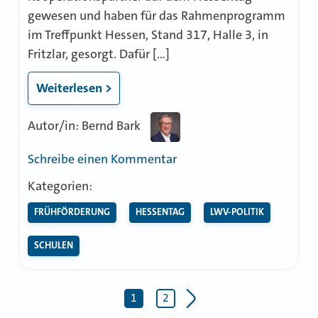
gewesen und haben für das Rahmenprogramm
im Treffpunkt Hessen, Stand 317, Halle 3, in
Fritzlar, gesorgt. Dafür […]
Weiterlesen >
Autor/in: Bernd Bark
zu
Schreibe einen Kommentar
Zwischen
Kategorien:
Fingeralphabet
FRÜHFÖRDERUNG
HESSENTAG
LWV-POLITIK
und
Förderbescheid
SCHULEN
Seitennummerierung
1
2
Older
der