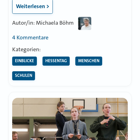
Weiterlesen >
Autor/in: Michaela Böhm
zu
4 Kommentare
Mit
Kategorien:
dem
EINBLICKE
HESSENTAG
MENSCHEN
Zeigefinger
in
SCHULEN
Geschichten
eintauchen