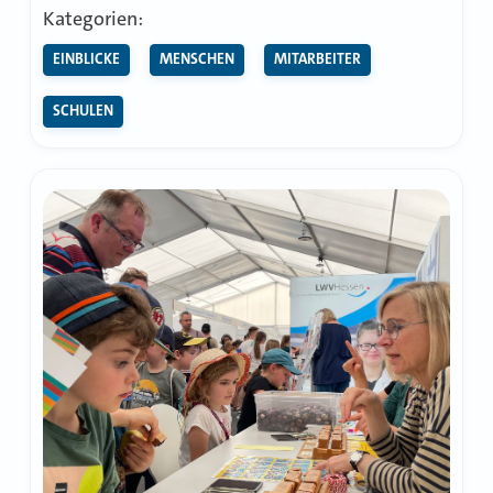
In
Kategorien:
der
EINBLICKE
MENSCHEN
MITARBEITER
Schule
gut
SCHULEN
mitkommen
–
trotz
Krankheit