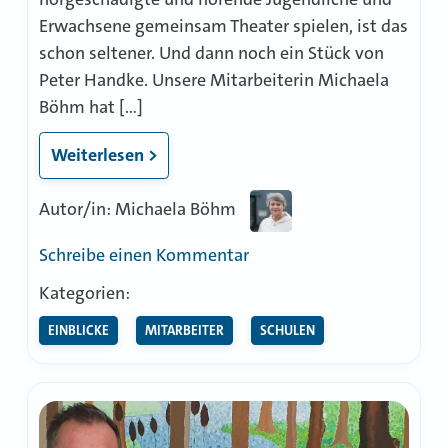
Erwachsene gemeinsam Theater spielen, ist das
schon seltener. Und dann noch ein Stück von
Peter Handke. Unsere Mitarbeiterin Michaela
Böhm hat […]
Weiterlesen >
Autor/in: Michaela Böhm
zu
Schreibe einen Kommentar
Theater
Kategorien:
ohne
EINBLICKE
MITARBEITER
SCHULEN
Worte
–
Inklusion
auf
der