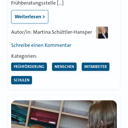
Frühberatungsstelle […]
Weiterlesen >
Autor/in: Martina Schüttler-Hansper
zu
Schreibe einen Kommentar
Striegeln
Kategorien:
und
FRÜHFÖRDERUNG
MENSCHEN
MITARBEITER
reiten
zum
SCHULEN
Sprechen
und
Gebärden